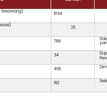
 Sesawang)
1034
isasi)
211
Dal
789
yan
Dup
34
Pen
Dim
405
Sel
192