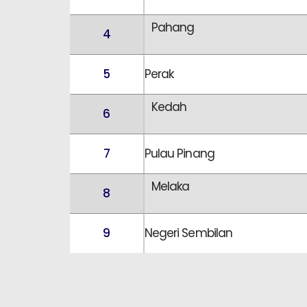
Pahang
4
5
Perak
Kedah
6
7
Pulau Pinang
Melaka
8
9
Negeri Sembilan