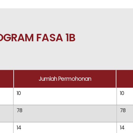
OGRAM FASA 1B
Jumlah Permohonan
10
10
78
78
14
14