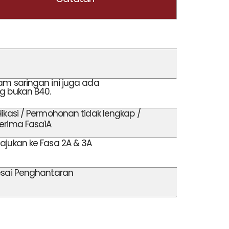
am saringan ini juga ada
g bukan B40.
likasi / Permohonan tidak lengkap /
erima Fasa1A
ajukan ke Fasa 2A & 3A
esai Penghantaran