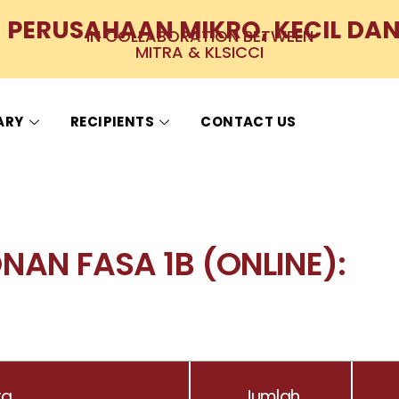
PERUSAHAAN MIKRO, KECIL DAN
IN COLLABORATION BETWEEN
MITRA & KLSICCI
ARY
RECIPIENTS
CONTACT US
AN FASA 1B (ONLINE):
ra
Jumlah