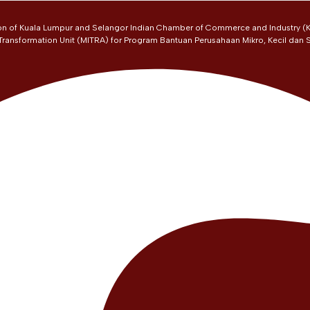
on of Kuala Lumpur and Selangor Indian Chamber of Commerce and Industry (K
 Transformation Unit (MITRA) for Program Bantuan Perusahaan Mikro, Kecil dan